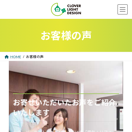
コ
ナ
ン
ビ
テ
ゲ
ン
ー
ツ
シ
お客様の声
へ
ョ
ス
ン
キ
に
ッ
移
プ
動
HOME
お客様の声
お寄せいただいたお声をご紹介
いたします